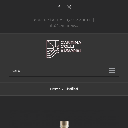
Salta
Facebook
Instagram
al
contenuto
Contattaci al +39 (0)49 9940011
|
info@cantinavo.it
Vai a...
Home
Distillati