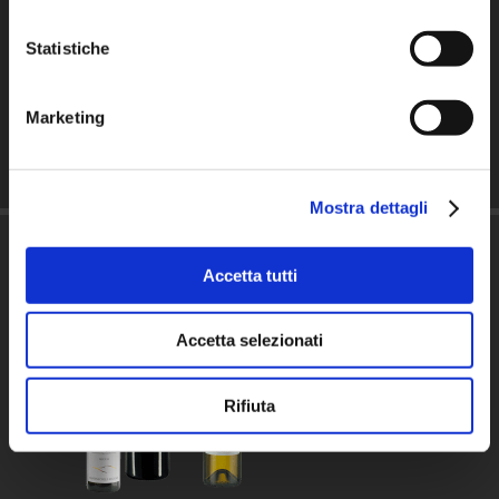
Grappa invecchiata Notte di
Statistiche
Galileo
€
30,00
Marketing
AGGIUNGI AL CARRELLO
/
DETTAGLI
Mostra dettagli
Accetta tutti
Accetta selezionati
Rifiuta