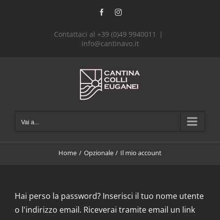
Salta
Facebook
Instagram
al
contenuto
Contattaci al +39 (0)49 9940011
|
info@cantinavo.it
Vai a...
Home
Opzionale
Il mio account
Hai perso la password? Inserisci il tuo nome utente
o l'indirizzo email. Riceverai tramite email un link