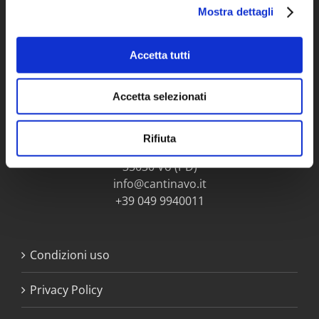
Mostra dettagli
Accetta tutti
Accetta selezionati
Cantina Colli Euganei
Rifiuta
Via G. Marconi 314
35030 Vo (PD)
info@cantinavo.it
+39 049 9940011
Condizioni uso
Privacy Policy